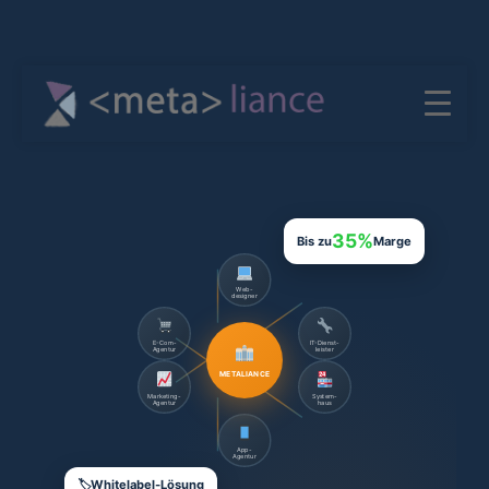
35%
Bis zu
Marge
Web-
designer
E-Com-
IT-Dienst-
Agentur
leister
METALIANCE
Marketing-
System-
Agentur
haus
App-
Agentur
Whitelabel-Lösung