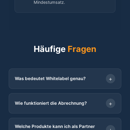
Mindestumsatz.
Häufige
Fragen
+
Was bedeutet Whitelabel genau?
Whitelabel
bedeutet, dass Ihre Kunden nur Sie als
Anbieter sehen. Metaliance tritt nicht in
+
Wie funktioniert die Abrechnung?
Erscheinung:
Sie erhalten von uns eine monatliche Rechnung
Keine Metaliance-Logos oder -Branding beim
über alle gebuchten Produkte – bereits mit Ihrem
Kunden
Welche Produkte kann ich als Partner
+